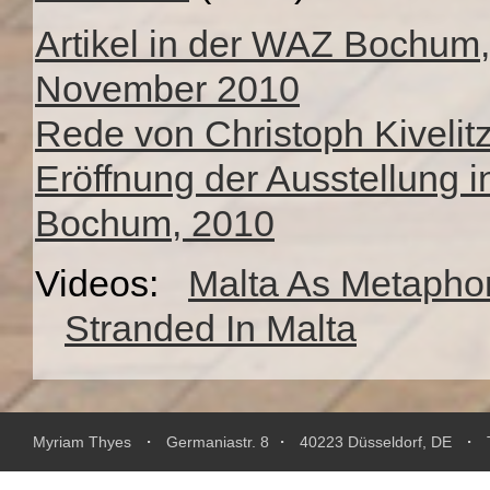
Artikel in der WAZ Bochum,
November 2010
Rede von Christoph Kivelitz
Eröffnung der Ausstellung i
Bochum, 2010
Videos:
Malta As Metapho
Stranded In Malta
.
.
.
Myriam Thyes
Germaniastr. 8
40223 Düsseldorf, DE